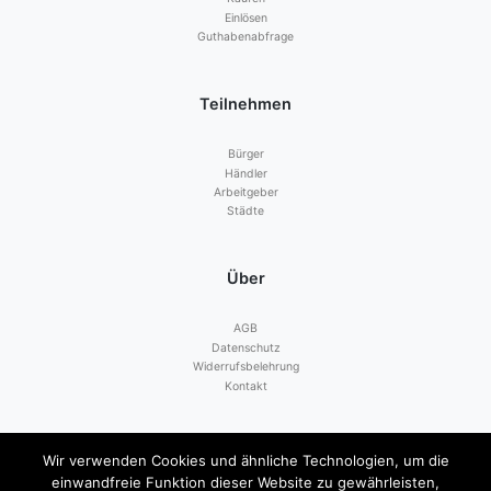
Einlösen
Guthabenabfrage
Teilnehmen
Bürger
Händler
Arbeitgeber
Städte
Über
AGB
Datenschutz
Widerrufsbelehrung
Kontakt
Zahlen mit
Wir verwenden Cookies und ähnliche Technologien, um die
einwandfreie Funktion dieser Website zu gewährleisten,