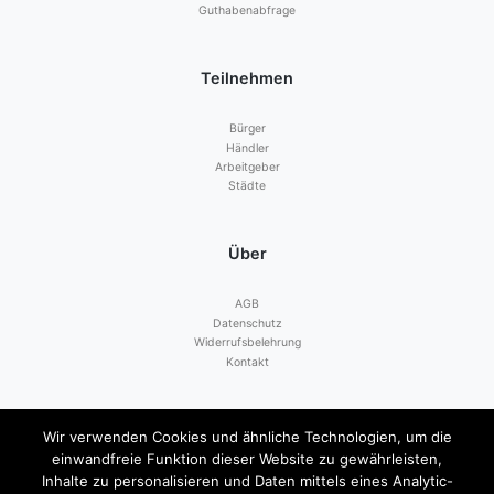
Guthabenabfrage
Teilnehmen
Bürger
Händler
Arbeitgeber
Städte
Über
AGB
Datenschutz
Widerrufsbelehrung
Kontakt
Zahlen mit
Wir verwenden Cookies und ähnliche Technologien, um die
einwandfreie Funktion dieser Website zu gewährleisten,
Inhalte zu personalisieren und Daten mittels eines Analytic-