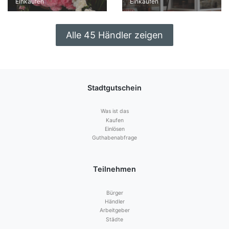
Einkaufen
Einkaufen
Alle 45 Händler zeigen
Stadtgutschein
Was ist das
Kaufen
Einlösen
Guthabenabfrage
Teilnehmen
Bürger
Händler
Arbeitgeber
Städte