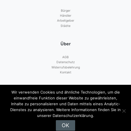
Bürger
Händler
Arbeitgeber
Städte
Über
AGB
Datenschutz
Widerrufsbelehrung
Kontakt
Zahlen mit
Wir verwenden Cookies und ähnliche Technologien, um die
einwandfreie Funktion dieser Website zu gewährleisten,
Inhalte zu personalisieren und Daten mittels eines Analytic-
Dienstes zu analysieren. Weitere Informationen finden Sie in
unserer Datenschutzerklärung.
OK
© 2026
Das Hammelburg GUTHABEN
|
Impressum